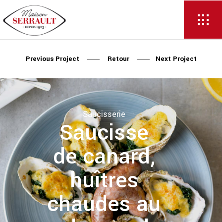
Previous Project
Retour
Next Project
Saucisserie
Saucisse
de canard,
huîtres
chaudes au