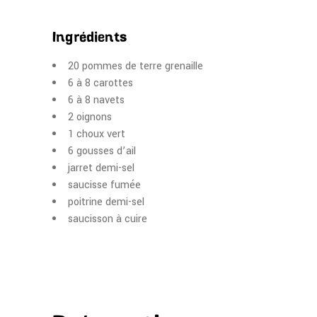
Ingrédients
20 pommes de terre grenaille
6 à 8 carottes
6 à 8 navets
2 oignons
1 choux vert
6 gousses d’ail
jarret demi-sel
saucisse fumée
poitrine demi-sel
saucisson à cuire