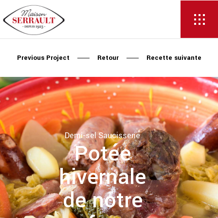
Previous Project
Retour
Recette suivante
Demi-sel
Saucisserie
Potée
hivernale
de notre